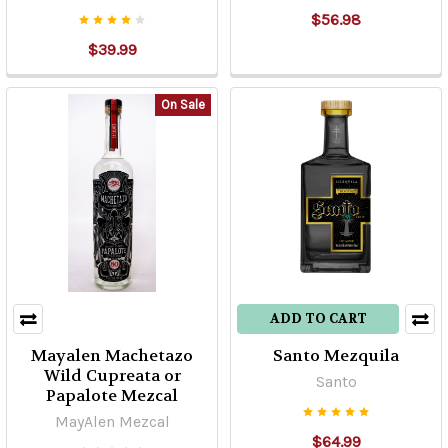
$56.98
$39.99
On Sale
ADD TO CART
Mayalen Machetazo
Santo Mezquila
Wild Cupreata or
Santo
Papalote Mezcal
MayAlen Mezcal
$64.99