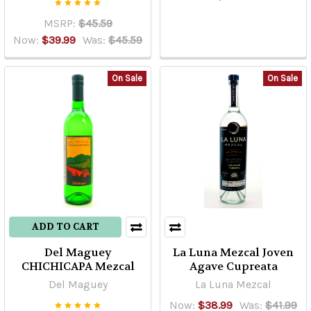
MSRP:
$45.59
Now:
$39.99
Was:
$45.59
On Sale
On Sale
ADD TO CART
Del Maguey
La Luna Mezcal Joven
CHICHICAPA Mezcal
Agave Cupreata
Del Maguey
La Luna Mezcal
Now:
$38.99
Was:
$41.99