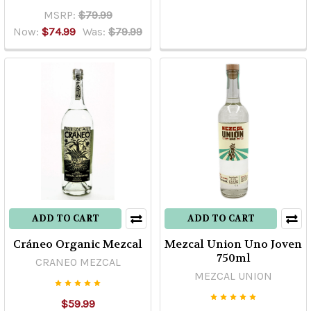
MSRP:
$79.99
Now:
$74.99
Was:
$79.99
ADD TO CART
ADD TO CART
Cráneo Organic Mezcal
Mezcal Union Uno Joven
750ml
CRANEO MEZCAL
MEZCAL UNION
$59.99