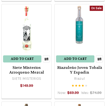
On Sale
ADD TO CART
ADD TO CART
Siete Misterios
Riazuleño Joven Tobalà
Arroqueno Mezcal
Y Espadìn
SIETE MISTERIOS
Riazul
$149.99
Now:
$69.99
Was:
$74.99