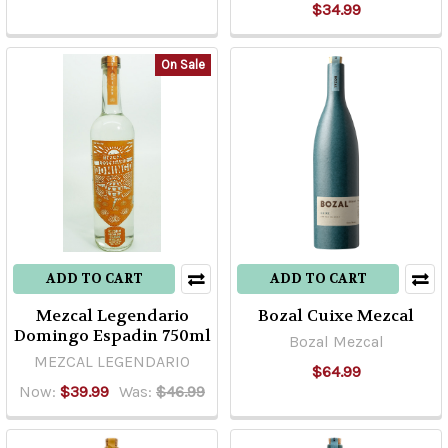
$34.99
On Sale
ADD TO CART
ADD TO CART
Mezcal Legendario
Bozal Cuixe Mezcal
Domingo Espadin 750ml
Bozal Mezcal
MEZCAL LEGENDARIO
$64.99
Now:
$39.99
Was:
$46.99